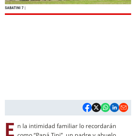
SABATINI 7
|
E
n la intimidad familiar lo recordarán
como “Papá Tini”, un padre y abuelo