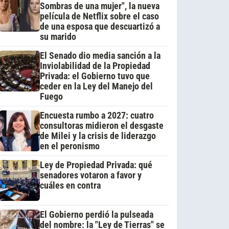
Sombras de una mujer", la nueva
película de Netflix sobre el caso
de una esposa que descuartizó a
su marido
El Senado dio media sanción a la
Inviolabilidad de la Propiedad
Privada: el Gobierno tuvo que
ceder en la Ley del Manejo del
Fuego
Encuesta rumbo a 2027: cuatro
consultoras midieron el desgaste
de Milei y la crisis de liderazgo
en el peronismo
Ley de Propiedad Privada: qué
senadores votaron a favor y
cuáles en contra
El Gobierno perdió la pulseada
del nombre: la "Ley de Tierras" se