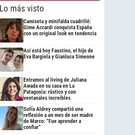
Lo más visto
Camiseta y minifalda cuadrillé:
Gime Accardi conquista España
con un original look en tendencia
Así está hoy Faustino, el hijo de
Eva Bargiela y Gianluca Simeone
Entramos al living de Juliana
Awada en su casa en La
Patagonia: rústico y con
ventanales increíbles
Sofía Aldrey compartió una
reflexión a un mes de ser madre
de Marco: “Fue aprender a
confiar”