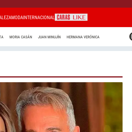
ALEZA
MODA
INTERNACIONAL
CARAS MIAMI
TA
MORIA CASÁN
JUAN MINUJÍN
HERMANA VERÓNICA
CARAS BRASIL
CARAS URUGUAY