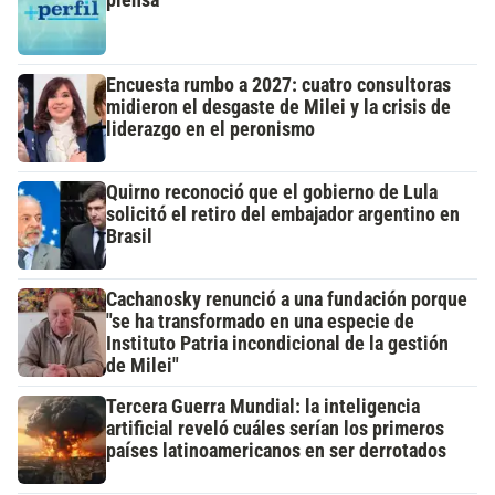
piensa
Encuesta rumbo a 2027: cuatro consultoras
midieron el desgaste de Milei y la crisis de
liderazgo en el peronismo
Quirno reconoció que el gobierno de Lula
solicitó el retiro del embajador argentino en
Brasil
Cachanosky renunció a una fundación porque
"se ha transformado en una especie de
Instituto Patria incondicional de la gestión
de Milei"
Tercera Guerra Mundial: la inteligencia
artificial reveló cuáles serían los primeros
países latinoamericanos en ser derrotados