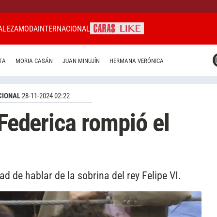
ALEZA
MODA
INTERNACIONAL
CARAS MIAMI
TA
MORIA CASÁN
JUAN MINUJÍN
HERMANA VERÓNICA
CARAS BRASIL
CARAS URUGUAY
CIONAL
28-11-2024 02:22
 Federica rompió el
d de hablar de la sobrina del rey Felipe VI.