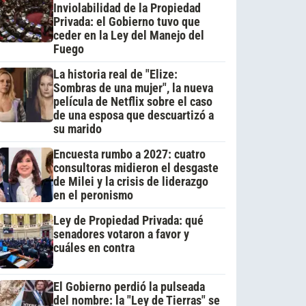
Inviolabilidad de la Propiedad
Privada: el Gobierno tuvo que
ceder en la Ley del Manejo del
Fuego
La historia real de "Elize:
Sombras de una mujer", la nueva
película de Netflix sobre el caso
de una esposa que descuartizó a
su marido
Encuesta rumbo a 2027: cuatro
consultoras midieron el desgaste
de Milei y la crisis de liderazgo
en el peronismo
Ley de Propiedad Privada: qué
senadores votaron a favor y
cuáles en contra
El Gobierno perdió la pulseada
del nombre: la "Ley de Tierras" se