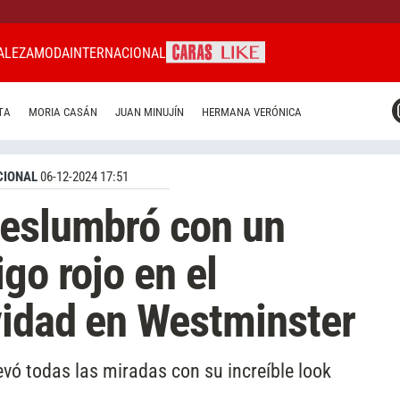
ALEZA
MODA
INTERNACIONAL
CARAS MIAMI
TA
MORIA CASÁN
JUAN MINUJÍN
HERMANA VERÓNICA
CARAS BRASIL
CARAS URUGUAY
CIONAL
06-12-2024 17:51
deslumbró con un
go rojo en el
vidad en Westminster
evó todas las miradas con su increíble look