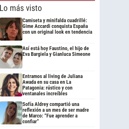
Lo más visto
Camiseta y minifalda cuadrillé:
Gime Accardi conquista España
con un original look en tendencia
Así está hoy Faustino, el hijo de
Eva Bargiela y Gianluca Simeone
Entramos al living de Juliana
Awada en su casa en La
Patagonia: rústico y con
ventanales increíbles
Sofía Aldrey compartió una
reflexión a un mes de ser madre
de Marco: “Fue aprender a
confiar”