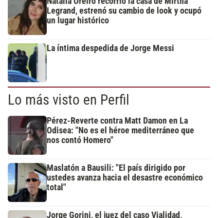
Natalia Oreiro recorrió la casa de Mirtha
Legrand, estrenó su cambio de look y ocupó
un lugar histórico
La íntima despedida de Jorge Messi
Lo más visto en Perfil
Pérez-Reverte contra Matt Damon en La
Odisea: "No es el héroe mediterráneo que
nos contó Homero"
Maslatón a Bausili: "El país dirigido por
ustedes avanza hacia el desastre económico
total"
Jorge Gorini, el juez del caso Vialidad,