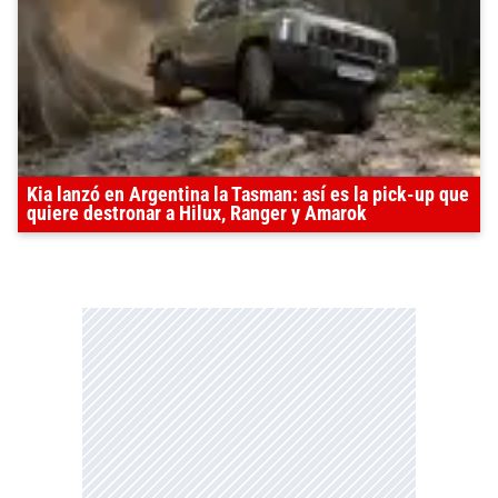
Kia lanzó en Argentina la Tasman: así es la pick-up que
quiere destronar a Hilux, Ranger y Amarok