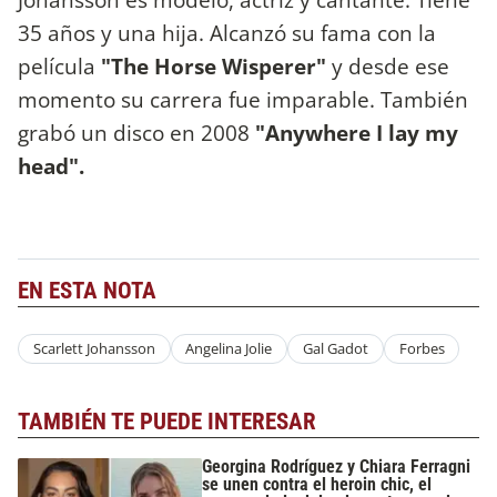
35 años y una hija. Alcanzó su fama con la
película
"The Horse Wisperer"
y desde ese
momento su carrera fue imparable. También
grabó un disco en 2008
"Anywhere I lay my
head".
EN ESTA NOTA
Scarlett Johansson
Angelina Jolie
Gal Gadot
Forbes
TAMBIÉN TE PUEDE INTERESAR
Georgina Rodríguez y Chiara Ferragni
se unen contra el heroin chic, el