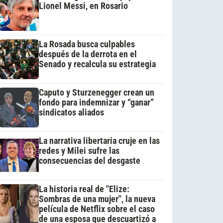
Lionel Messi, en Rosario
La Rosada busca culpables
después de la derrota en el
Senado y recalcula su estrategia
Caputo y Sturzenegger crean un
fondo para indemnizar y “ganar”
sindicatos aliados
La narrativa libertaria cruje en las
redes y Milei sufre las
consecuencias del desgaste
La historia real de "Elize:
Sombras de una mujer", la nueva
película de Netflix sobre el caso
de una esposa que descuartizó a