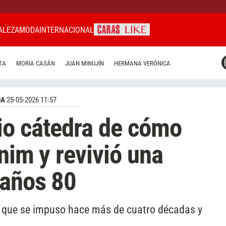
ALEZA
MODA
INTERNACIONAL
CARAS MIAMI
TA
MORIA CASÁN
JUAN MINUJÍN
HERMANA VERÓNICA
CARAS BRASIL
CARAS URUGUAY
DA
25-05-2026 11:57
io cátedra de cómo
enim y revivió una
 años 80
que se impuso hace más de cuatro décadas y