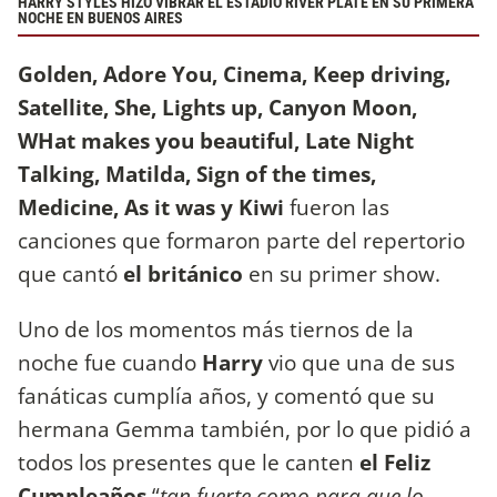
HARRY STYLES HIZO VIBRAR EL ESTADIO RIVER PLATE EN SU PRIMERA
NOCHE EN BUENOS AIRES
Golden, Adore You, Cinema, Keep driving,
Satellite, She, Lights up, Canyon Moon,
WHat makes you beautiful, Late Night
Talking, Matilda, Sign of the times,
Medicine, As it was y Kiwi
fueron las
canciones que formaron parte del repertorio
que cantó
el británico
en su primer show.
Uno de los momentos más tiernos de la
noche fue cuando
Harry
vio que una de sus
fanáticas cumplía años, y comentó que su
hermana Gemma también, por lo que pidió a
todos los presentes que le canten
el Feliz
Cumpleaños
“
tan fuerte como para que lo