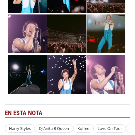
EN ESTA NOTA
Harry Styles
DJ Anita B Queen
Koffee
Love On Tour
Es