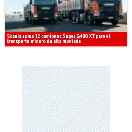
Scania suma 12 camiones Super G460 XT para el
transporte minero de alta montaña