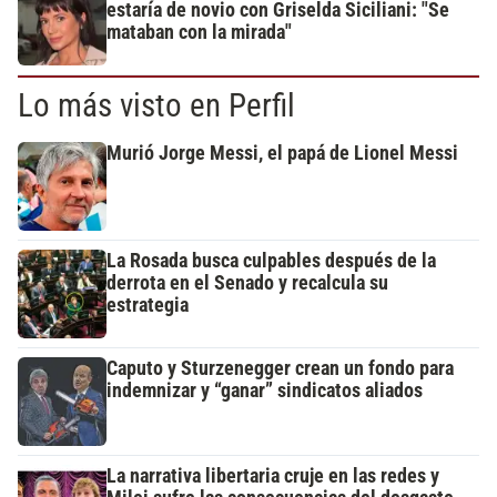
estaría de novio con Griselda Siciliani: "Se
mataban con la mirada"
Lo más visto en Perfil
Murió Jorge Messi, el papá de Lionel Messi
La Rosada busca culpables después de la
derrota en el Senado y recalcula su
estrategia
Caputo y Sturzenegger crean un fondo para
indemnizar y “ganar” sindicatos aliados
La narrativa libertaria cruje en las redes y