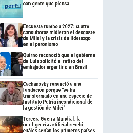
con gente que piensa
Encuesta rumbo a 2027: cuatro
consultoras midieron el desgaste
de Milei y la crisis de liderazgo
en el peronismo
Quirno reconoció que el gobierno
de Lula solicitó el retiro del
embajador argentino en Brasil
Cachanosky renunció a una
fundación porque "se ha
transformado en una especie de
Instituto Patria incondicional de
la gestión de Milei"
Tercera Guerra Mundial: la
inteligencia artificial reveló
cuáles serían los primeros países