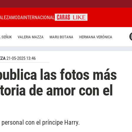
ALEZA
MODA
INTERNACIONAL
CARAS MIAMI
 SEÑUK
VALERIA MAZZA
MARU BOTANA
HERMANA VERÓNICA
CARAS BRASIL
CARAS URUGUAY
EZA
21-05-2025 13:46
ublica las fotos más
toria de amor con el
personal con el príncipe Harry.