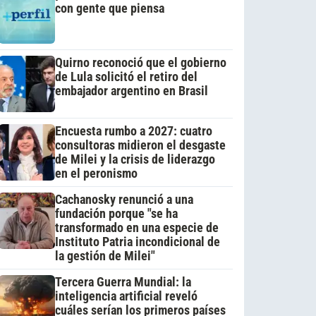
con gente que piensa
Quirno reconoció que el gobierno
de Lula solicitó el retiro del
embajador argentino en Brasil
Encuesta rumbo a 2027: cuatro
consultoras midieron el desgaste
de Milei y la crisis de liderazgo
en el peronismo
Cachanosky renunció a una
fundación porque "se ha
transformado en una especie de
Instituto Patria incondicional de
la gestión de Milei"
Tercera Guerra Mundial: la
inteligencia artificial reveló
cuáles serían los primeros países