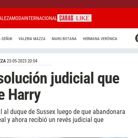
ALEZA
MODA
INTERNACIONAL
CARAS MIAMI
 SEÑUK
VALERIA MAZZA
MARU BOTANA
HERMANA VERÓNICA
CARAS BRASIL
CARAS URUGUAY
EZA
23-05-2023 20:04
olución judicial que
e Harry
cial al duque de Sussex luego de que abandonara
al y ahora recibió un revés judicial que