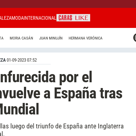
ALEZA
MODA
INTERNACIONAL
CARAS MIAMI
TA
MORIA CASÁN
JUAN MINUJÍN
HERMANA VERÓNICA
CARAS BRASIL
CARAS URUGUAY
EZA
01-09-2023 07:52
enfurecida por el
vuelve a España tras
Mundial
las luego del triunfo de España ante Inglaterra
l.