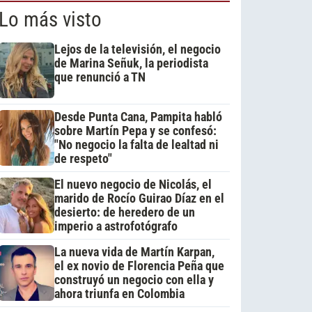
Lo más visto
Lejos de la televisión, el negocio
de Marina Señuk, la periodista
que renunció a TN
Desde Punta Cana, Pampita habló
sobre Martín Pepa y se confesó:
"No negocio la falta de lealtad ni
de respeto"
El nuevo negocio de Nicolás, el
marido de Rocío Guirao Díaz en el
desierto: de heredero de un
imperio a astrofotógrafo
La nueva vida de Martín Karpan,
el ex novio de Florencia Peña que
construyó un negocio con ella y
ahora triunfa en Colombia