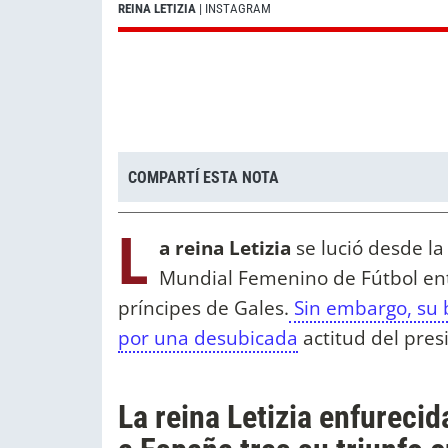
REINA LETIZIA
| INSTAGRAM
COMPARTÍ ESTA NOTA
L
a reina Letizia
se lució desde la 
Mundial Femenino de Fútbol entr
príncipes de Gales.
Sin embargo, su 
por una desubicada
actitud del pres
La reina Letizia enfureci