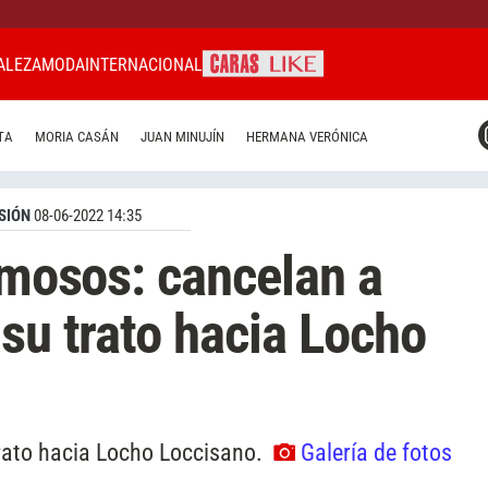
ALEZA
MODA
INTERNACIONAL
CARAS MIAMI
TA
MORIA CASÁN
JUAN MINUJÍN
HERMANA VERÓNICA
CARAS BRASIL
CARAS URUGUAY
SIÓN
08-06-2022 14:35
famosos: cancelan a
 su trato hacia Locho
trato hacia Locho Loccisano.
Galería de fotos