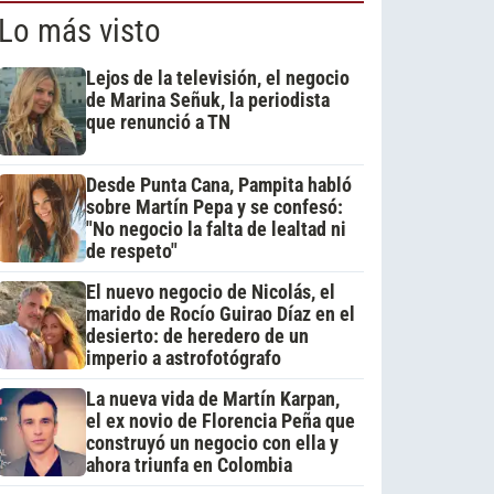
Lo más visto
Lejos de la televisión, el negocio
de Marina Señuk, la periodista
que renunció a TN
Desde Punta Cana, Pampita habló
sobre Martín Pepa y se confesó:
"No negocio la falta de lealtad ni
de respeto"
El nuevo negocio de Nicolás, el
marido de Rocío Guirao Díaz en el
desierto: de heredero de un
imperio a astrofotógrafo
La nueva vida de Martín Karpan,
el ex novio de Florencia Peña que
construyó un negocio con ella y
ahora triunfa en Colombia