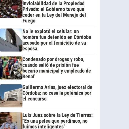
Inviolabilidad de la Propiedad
Privada: el Gobierno tuvo que
ceder en la Ley del Manejo del
Fuego
No le explotó el celular: un
hombre fue detenido en Córdoba
acusado por el femicidio de su
esposa
Condenado por drogas y robo,
cuando salió de prisión fue
becario municipal y empleado de
Senaf
Guillermo Arias, juez electoral de
Córdoba: no cesa la polémica por
el concurso
Luis Juez sobre la Ley de Tierras:
"Es una pelea que perdimos, no
fuimos inteligentes"