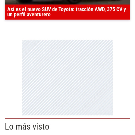
Así es el nuevo SUV de Toyota: tracción AWD, 375 CV y
un perfil aventurero
Lo más visto