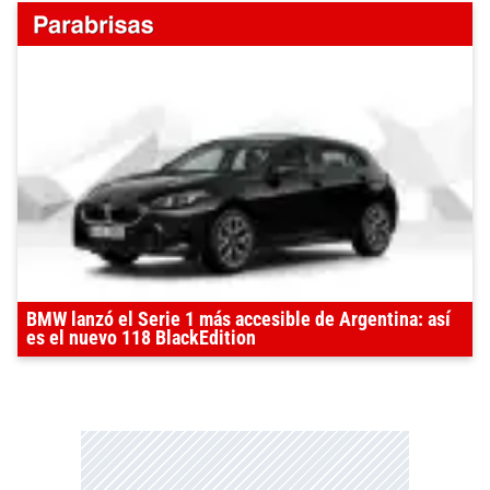
BMW lanzó el Serie 1 más accesible de Argentina: así
es el nuevo 118 BlackEdition