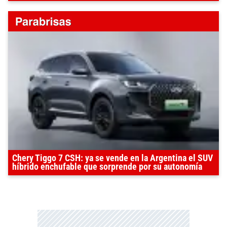
Chery Tiggo 7 CSH: ya se vende en la Argentina el SUV
híbrido enchufable que sorprende por su autonomía