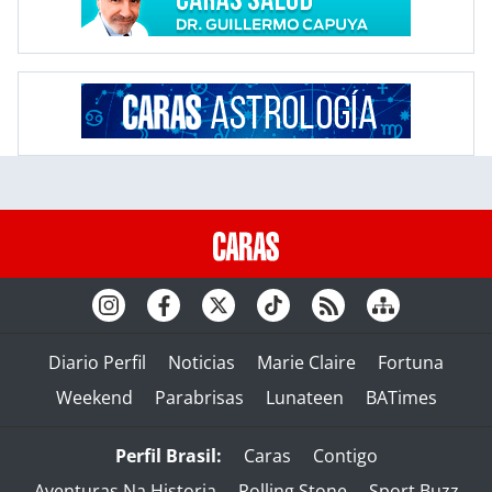
Diario Perfil
Noticias
Marie Claire
Fortuna
Weekend
Parabrisas
Lunateen
BATimes
Perfil Brasil:
Caras
Contigo
Aventuras Na Historia
Rolling Stone
Sport Buzz