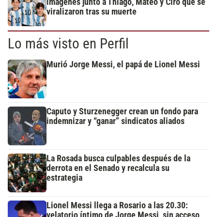
imágenes junto a Thiago, Mateo y Ciro que se
viralizaron tras su muerte
Lo más visto en Perfil
Murió Jorge Messi, el papá de Lionel Messi
Caputo y Sturzenegger crean un fondo para
indemnizar y “ganar” sindicatos aliados
La Rosada busca culpables después de la
derrota en el Senado y recalcula su
estrategia
Lionel Messi llega a Rosario a las 20.30:
velatorio íntimo de Jorge Messi, sin acceso