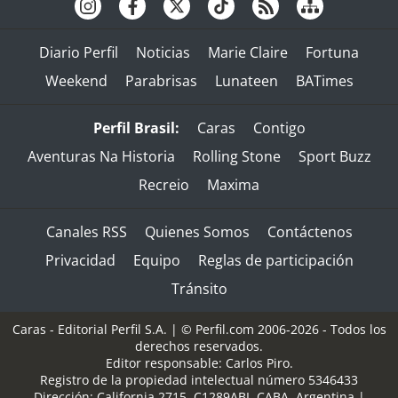
Diario Perfil
Noticias
Marie Claire
Fortuna
Weekend
Parabrisas
Lunateen
BATimes
Perfil Brasil:
Caras
Contigo
Aventuras Na Historia
Rolling Stone
Sport Buzz
Recreio
Maxima
Canales RSS
Quienes Somos
Contáctenos
Privacidad
Equipo
Reglas de participación
Tránsito
Caras - Editorial Perfil S.A.
| © Perfil.com 2006-2026 - Todos los
derechos reservados.
Editor responsable: Carlos Piro.
Registro de la propiedad intelectual número 5346433
Dirección:
California 2715
,
C1289ABI
,
CABA, Argentina
|