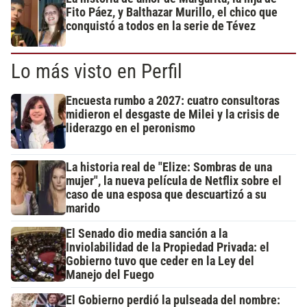
Fito Páez, y Balthazar Murillo, el chico que
conquistó a todos en la serie de Tévez
Lo más visto en Perfil
Encuesta rumbo a 2027: cuatro consultoras
midieron el desgaste de Milei y la crisis de
liderazgo en el peronismo
La historia real de "Elize: Sombras de una
mujer", la nueva película de Netflix sobre el
caso de una esposa que descuartizó a su
marido
El Senado dio media sanción a la
Inviolabilidad de la Propiedad Privada: el
Gobierno tuvo que ceder en la Ley del
Manejo del Fuego
El Gobierno perdió la pulseada del nombre: