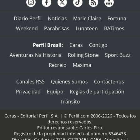
Diario Perfil
Noticias
Marie Claire
Fortuna
Weekend
Parabrisas
Lunateen
BATimes
Perfil Brasil:
Caras
Contigo
Aventuras Na Historia
Rolling Stone
Sport Buzz
Recreio
Maxima
Canales RSS
Quienes Somos
Contáctenos
Privacidad
Equipo
Reglas de participación
Tránsito
Caras - Editorial Perfil S.A.
| © Perfil.com 2006-2026 - Todos los
derechos reservados.
Editor responsable: Carlos Piro.
Registro de la propiedad intelectual número 5346433
Dirección:
California 2715
,
C1289ABI
,
CABA, Argentina
|