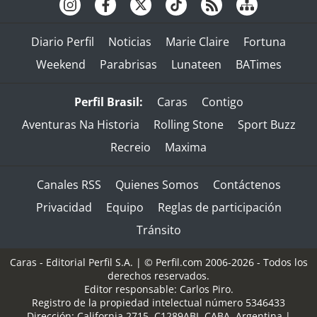
Diario Perfil
Noticias
Marie Claire
Fortuna
Weekend
Parabrisas
Lunateen
BATimes
Perfil Brasil:
Caras
Contigo
Aventuras Na Historia
Rolling Stone
Sport Buzz
Recreio
Maxima
Canales RSS
Quienes Somos
Contáctenos
Privacidad
Equipo
Reglas de participación
Tránsito
Caras - Editorial Perfil S.A.
| © Perfil.com 2006-2026 - Todos los
derechos reservados.
Editor responsable: Carlos Piro.
Registro de la propiedad intelectual número 5346433
Dirección:
California 2715
,
C1289ABI
,
CABA, Argentina
|