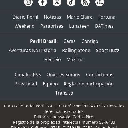
Diario Perfil
Noticias
Marie Claire
Fortuna
Weekend
Parabrisas
Lunateen
BATimes
Perfil Brasil:
Caras
Contigo
Aventuras Na Historia
Rolling Stone
Sport Buzz
Recreio
Maxima
Canales RSS
Quienes Somos
Contáctenos
Privacidad
Equipo
Reglas de participación
Tránsito
Caras - Editorial Perfil S.A.
| © Perfil.com 2006-2026 - Todos los
derechos reservados.
Editor responsable: Carlos Piro.
Registro de la propiedad intelectual número 5346433
Dirección:
California 2715
,
C1289ABI
,
CABA, Argentina
|