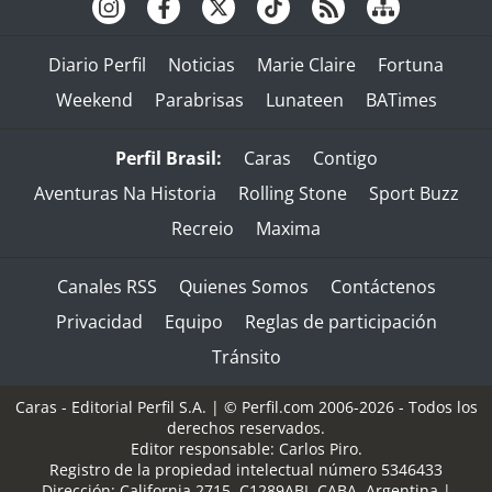
Diario Perfil
Noticias
Marie Claire
Fortuna
Weekend
Parabrisas
Lunateen
BATimes
Perfil Brasil:
Caras
Contigo
Aventuras Na Historia
Rolling Stone
Sport Buzz
Recreio
Maxima
Canales RSS
Quienes Somos
Contáctenos
Privacidad
Equipo
Reglas de participación
Tránsito
Caras - Editorial Perfil S.A.
| © Perfil.com 2006-2026 - Todos los
derechos reservados.
Editor responsable: Carlos Piro.
Registro de la propiedad intelectual número 5346433
Dirección:
California 2715
,
C1289ABI
,
CABA, Argentina
|