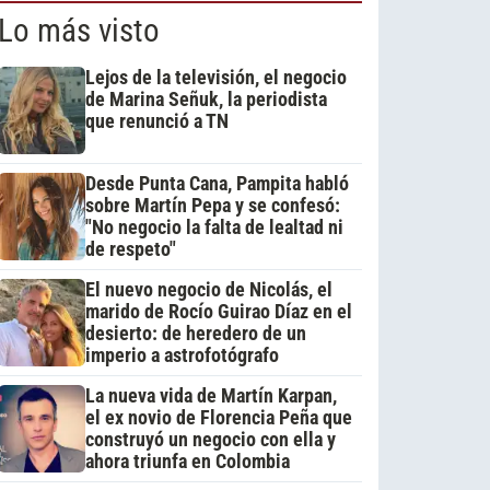
Lo más visto
Lejos de la televisión, el negocio
de Marina Señuk, la periodista
que renunció a TN
Desde Punta Cana, Pampita habló
sobre Martín Pepa y se confesó:
"No negocio la falta de lealtad ni
de respeto"
El nuevo negocio de Nicolás, el
marido de Rocío Guirao Díaz en el
desierto: de heredero de un
imperio a astrofotógrafo
La nueva vida de Martín Karpan,
el ex novio de Florencia Peña que
construyó un negocio con ella y
ahora triunfa en Colombia