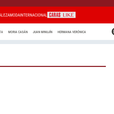
ALEZA
MODA
INTERNACIONAL
CARAS MIAMI
TA
MORIA CASÁN
JUAN MINUJÍN
HERMANA VERÓNICA
CARAS BRASIL
CARAS URUGUAY