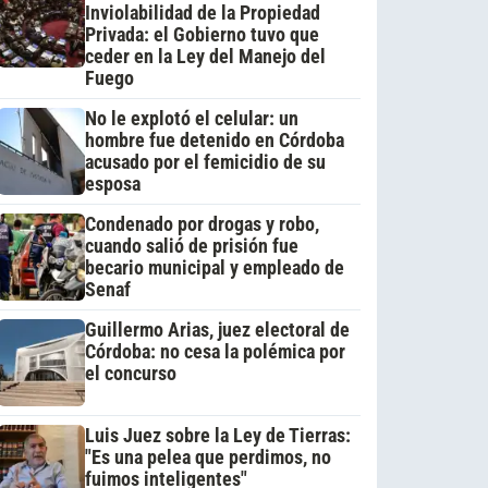
Inviolabilidad de la Propiedad
Privada: el Gobierno tuvo que
ceder en la Ley del Manejo del
Fuego
No le explotó el celular: un
hombre fue detenido en Córdoba
acusado por el femicidio de su
esposa
Condenado por drogas y robo,
cuando salió de prisión fue
becario municipal y empleado de
Senaf
Guillermo Arias, juez electoral de
Córdoba: no cesa la polémica por
el concurso
Luis Juez sobre la Ley de Tierras:
"Es una pelea que perdimos, no
fuimos inteligentes"