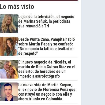
Lo más visto
Lejos de la televisión, el negocio
de Marina Señuk, la periodista
que renunció a TN
Desde Punta Cana, Pampita habló
sobre Martín Pepa y se confesó:
"No negocio la falta de lealtad ni
de respeto"
El nuevo negocio de Nicolás, el
marido de Rocío Guirao Díaz en el
desierto: de heredero de un
imperio a astrofotógrafo
La nueva vida de Martín Karpan,
el ex novio de Florencia Peña que
construyó un negocio con ella y
ahora triunfa en Colombia