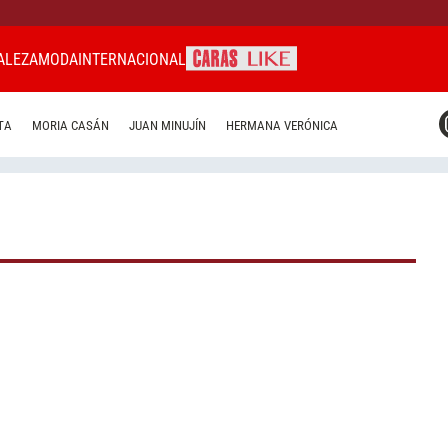
ALEZA
MODA
INTERNACIONAL
CARAS MIAMI
TA
MORIA CASÁN
JUAN MINUJÍN
HERMANA VERÓNICA
CARAS BRASIL
CARAS URUGUAY