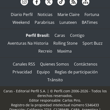
Diario Perfil
Noticias
Marie Claire
Fortuna
Weekend
Parabrisas
Lunateen
BATimes
Perfil Brasil:
Caras
Contigo
Aventuras Na Historia
Rolling Stone
Sport Buzz
Recreio
Maxima
Canales RSS
Quienes Somos
Contáctenos
Privacidad
Equipo
Reglas de participación
Tránsito
Caras - Editorial Perfil S.A.
| © Perfil.com 2006-2026 - Todos los
derechos reservados.
Editor responsable: Carlos Piro.
Registro de la propiedad intelectual número 5346433
Dirección:
California 2715
,
C1289ABI
,
CABA, Argentina
|