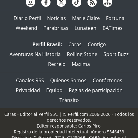
Diario Perfil
Noticias
Marie Claire
Fortuna
Weekend
Parabrisas
Lunateen
BATimes
Perfil Brasil:
Caras
Contigo
Aventuras Na Historia
Rolling Stone
Sport Buzz
Recreio
Maxima
Canales RSS
Quienes Somos
Contáctenos
Privacidad
Equipo
Reglas de participación
Tránsito
Caras - Editorial Perfil S.A.
| © Perfil.com 2006-2026 - Todos los
derechos reservados.
Editor responsable: Carlos Piro.
Registro de la propiedad intelectual número 5346433
Dirección:
California 2715
,
C1289ABI
,
CABA, Argentina
|