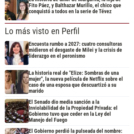
Fito Páez, y Balthazar Murillo, el chico que
conquistó a todos en la serie de Tévez
Lo más visto en Perfil
Encuesta rumbo a 2027: cuatro consultoras
midieron el desgaste de Milei y la crisis de
liderazgo en el peronismo
La historia real de "Elize: Sombras de una
mujer", la nueva película de Netflix sobre el
caso de una esposa que descuartizó a su
marido
El Senado dio media sanción a la
Inviolabilidad de la Propiedad Privada: el
Gobierno tuvo que ceder en la Ley del
Manejo del Fuego
El Gobierno perdió la pulseada del nombre: