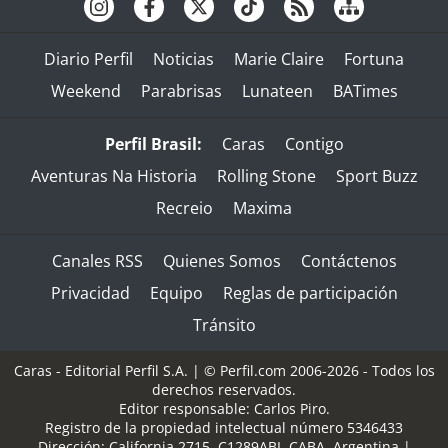
Diario Perfil
Noticias
Marie Claire
Fortuna
Weekend
Parabrisas
Lunateen
BATimes
Perfil Brasil:
Caras
Contigo
Aventuras Na Historia
Rolling Stone
Sport Buzz
Recreio
Maxima
Canales RSS
Quienes Somos
Contáctenos
Privacidad
Equipo
Reglas de participación
Tránsito
Caras - Editorial Perfil S.A.
| © Perfil.com 2006-2026 - Todos los
derechos reservados.
Editor responsable: Carlos Piro.
Registro de la propiedad intelectual número 5346433
Dirección:
California 2715
,
C1289ABI
,
CABA, Argentina
|