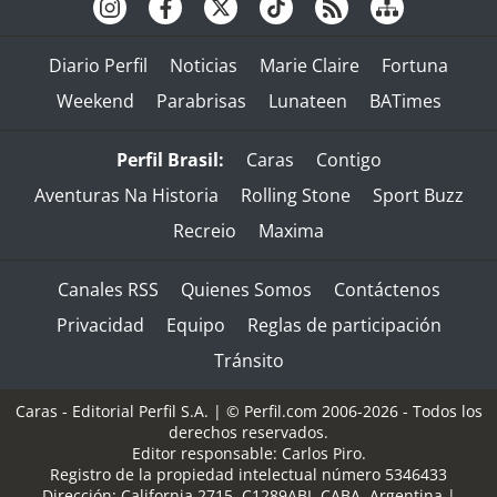
Diario Perfil
Noticias
Marie Claire
Fortuna
Weekend
Parabrisas
Lunateen
BATimes
Perfil Brasil:
Caras
Contigo
Aventuras Na Historia
Rolling Stone
Sport Buzz
Recreio
Maxima
Canales RSS
Quienes Somos
Contáctenos
Privacidad
Equipo
Reglas de participación
Tránsito
Caras - Editorial Perfil S.A.
| © Perfil.com 2006-2026 - Todos los
derechos reservados.
Editor responsable: Carlos Piro.
Registro de la propiedad intelectual número 5346433
Dirección:
California 2715
,
C1289ABI
,
CABA, Argentina
|