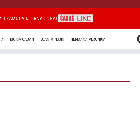
ALEZA
MODA
INTERNACIONAL
CARAS MIAMI
TA
MORIA CASÁN
JUAN MINUJÍN
HERMANA VERÓNICA
CARAS BRASIL
CARAS URUGUAY