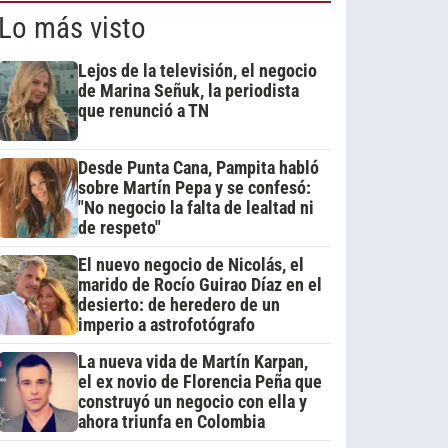
Lo más visto
Lejos de la televisión, el negocio
de Marina Señuk, la periodista
que renunció a TN
Desde Punta Cana, Pampita habló
sobre Martín Pepa y se confesó:
"No negocio la falta de lealtad ni
de respeto"
El nuevo negocio de Nicolás, el
marido de Rocío Guirao Díaz en el
desierto: de heredero de un
imperio a astrofotógrafo
La nueva vida de Martín Karpan,
el ex novio de Florencia Peña que
construyó un negocio con ella y
ahora triunfa en Colombia