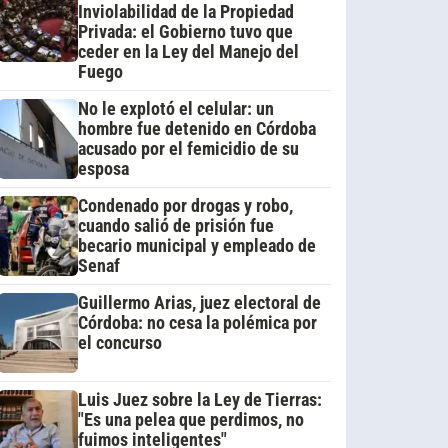
Inviolabilidad de la Propiedad
Privada: el Gobierno tuvo que
ceder en la Ley del Manejo del
Fuego
No le explotó el celular: un
hombre fue detenido en Córdoba
acusado por el femicidio de su
esposa
Condenado por drogas y robo,
cuando salió de prisión fue
becario municipal y empleado de
Senaf
Guillermo Arias, juez electoral de
Córdoba: no cesa la polémica por
el concurso
Luis Juez sobre la Ley de Tierras:
"Es una pelea que perdimos, no
fuimos inteligentes"