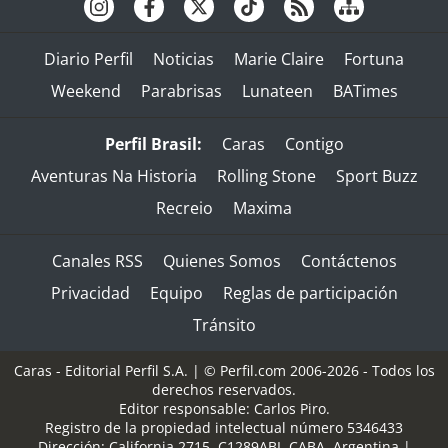
Diario Perfil
Noticias
Marie Claire
Fortuna
Weekend
Parabrisas
Lunateen
BATimes
Perfil Brasil:
Caras
Contigo
Aventuras Na Historia
Rolling Stone
Sport Buzz
Recreio
Maxima
Canales RSS
Quienes Somos
Contáctenos
Privacidad
Equipo
Reglas de participación
Tránsito
Caras - Editorial Perfil S.A.
| © Perfil.com 2006-2026 - Todos los
derechos reservados.
Editor responsable: Carlos Piro.
Registro de la propiedad intelectual número 5346433
Dirección:
California 2715
,
C1289ABI
,
CABA, Argentina
|