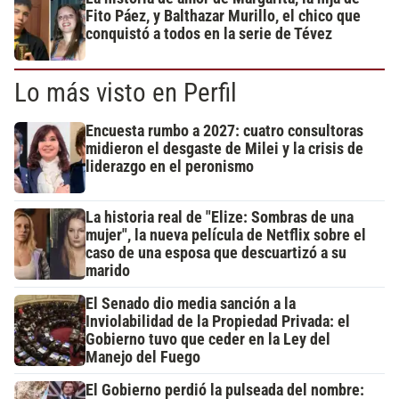
Fito Páez, y Balthazar Murillo, el chico que
conquistó a todos en la serie de Tévez
Lo más visto en Perfil
Encuesta rumbo a 2027: cuatro consultoras
midieron el desgaste de Milei y la crisis de
liderazgo en el peronismo
La historia real de "Elize: Sombras de una
mujer", la nueva película de Netflix sobre el
caso de una esposa que descuartizó a su
marido
El Senado dio media sanción a la
Inviolabilidad de la Propiedad Privada: el
Gobierno tuvo que ceder en la Ley del
Manejo del Fuego
El Gobierno perdió la pulseada del nombre: