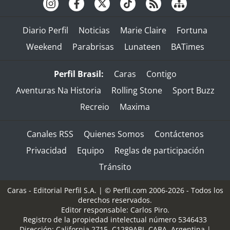
Diario Perfil
Noticias
Marie Claire
Fortuna
Weekend
Parabrisas
Lunateen
BATimes
Perfil Brasil:
Caras
Contigo
Aventuras Na Historia
Rolling Stone
Sport Buzz
Recreio
Maxima
Canales RSS
Quienes Somos
Contáctenos
Privacidad
Equipo
Reglas de participación
Tránsito
Caras - Editorial Perfil S.A.
| © Perfil.com 2006-2026 - Todos los
derechos reservados.
Editor responsable: Carlos Piro.
Registro de la propiedad intelectual número 5346433
Dirección:
California 2715
,
C1289ABI
,
CABA, Argentina
|