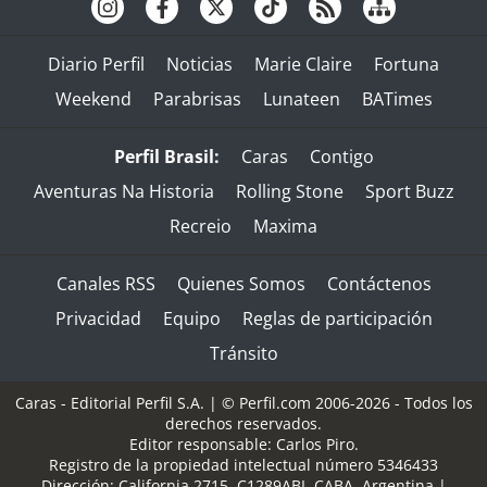
Diario Perfil
Noticias
Marie Claire
Fortuna
Weekend
Parabrisas
Lunateen
BATimes
Perfil Brasil:
Caras
Contigo
Aventuras Na Historia
Rolling Stone
Sport Buzz
Recreio
Maxima
Canales RSS
Quienes Somos
Contáctenos
Privacidad
Equipo
Reglas de participación
Tránsito
Caras - Editorial Perfil S.A.
| © Perfil.com 2006-2026 - Todos los
derechos reservados.
Editor responsable: Carlos Piro.
Registro de la propiedad intelectual número 5346433
Dirección:
California 2715
,
C1289ABI
,
CABA, Argentina
|