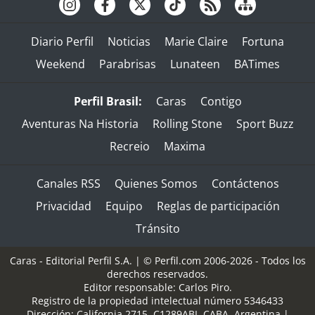
Diario Perfil
Noticias
Marie Claire
Fortuna
Weekend
Parabrisas
Lunateen
BATimes
Perfil Brasil:
Caras
Contigo
Aventuras Na Historia
Rolling Stone
Sport Buzz
Recreio
Maxima
Canales RSS
Quienes Somos
Contáctenos
Privacidad
Equipo
Reglas de participación
Tránsito
Caras - Editorial Perfil S.A.
| © Perfil.com 2006-2026 - Todos los
derechos reservados.
Editor responsable: Carlos Piro.
Registro de la propiedad intelectual número 5346433
Dirección:
California 2715
,
C1289ABI
,
CABA, Argentina
|