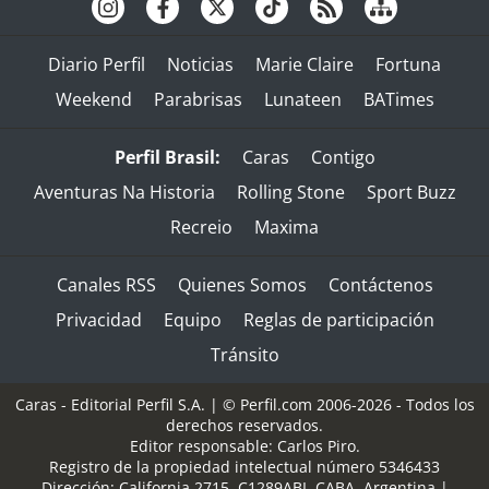
Diario Perfil
Noticias
Marie Claire
Fortuna
Weekend
Parabrisas
Lunateen
BATimes
Perfil Brasil:
Caras
Contigo
Aventuras Na Historia
Rolling Stone
Sport Buzz
Recreio
Maxima
Canales RSS
Quienes Somos
Contáctenos
Privacidad
Equipo
Reglas de participación
Tránsito
Caras - Editorial Perfil S.A.
| © Perfil.com 2006-2026 - Todos los
derechos reservados.
Editor responsable: Carlos Piro.
Registro de la propiedad intelectual número 5346433
Dirección:
California 2715
,
C1289ABI
,
CABA, Argentina
|