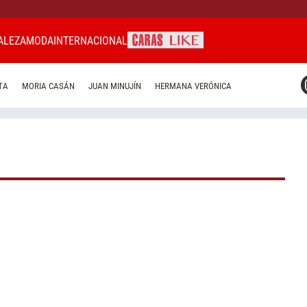
ALEZA
MODA
INTERNACIONAL
CARAS MIAMI
TA
MORIA CASÁN
JUAN MINUJÍN
HERMANA VERÓNICA
CARAS BRASIL
CARAS URUGUAY