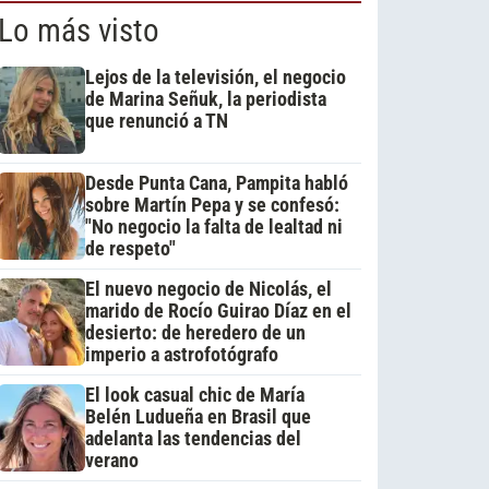
Lo más visto
Lejos de la televisión, el negocio
de Marina Señuk, la periodista
que renunció a TN
Desde Punta Cana, Pampita habló
sobre Martín Pepa y se confesó:
"No negocio la falta de lealtad ni
de respeto"
El nuevo negocio de Nicolás, el
marido de Rocío Guirao Díaz en el
desierto: de heredero de un
imperio a astrofotógrafo
El look casual chic de María
Belén Ludueña en Brasil que
adelanta las tendencias del
verano