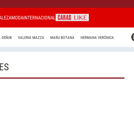
ALEZA
MODA
INTERNACIONAL
CARAS MIAMI
 SEÑUK
VALERIA MAZZA
MARU BOTANA
HERMANA VERÓNICA
CARAS BRASIL
CARAS URUGUAY
ES