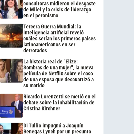
consultoras midieron el desgaste
de Milei y la crisis de liderazgo
en el peronismo
Tercera Guerra Mundial: la
inteligencia artificial reveló
cuáles serían los primeros países
latinoamericanos en ser
derrotados
La historia real de "Elize:
Sombras de una mujer", la nueva
película de Netflix sobre el caso
de una esposa que descuartizó a
su marido
Ricardo Lorenzetti se metió en el
debate sobre la inhabilitación de
Cristina Kirchner
Di Tullio impugnó a Joaquín
Benegas Lynch por un presunto