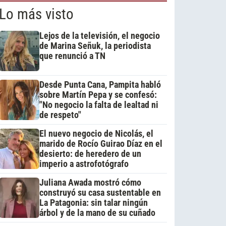
Lo más visto
Lejos de la televisión, el negocio
de Marina Señuk, la periodista
que renunció a TN
Desde Punta Cana, Pampita habló
sobre Martín Pepa y se confesó:
"No negocio la falta de lealtad ni
de respeto"
El nuevo negocio de Nicolás, el
marido de Rocío Guirao Díaz en el
desierto: de heredero de un
imperio a astrofotógrafo
Juliana Awada mostró cómo
construyó su casa sustentable en
La Patagonia: sin talar ningún
árbol y de la mano de su cuñado