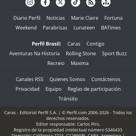
Diario Perfil
Noticias
Marie Claire
Fortuna
Weekend
Parabrisas
Lunateen
BATimes
Perfil Brasil:
Caras
Contigo
Aventuras Na Historia
Rolling Stone
Sport Buzz
Recreio
Maxima
Canales RSS
Quienes Somos
Contáctenos
Privacidad
Equipo
Reglas de participación
Tránsito
Caras - Editorial Perfil S.A.
| © Perfil.com 2006-2026 - Todos los
derechos reservados.
Editor responsable: Carlos Piro.
Registro de la propiedad intelectual número 5346433
Dirección:
California 2715
,
C1289ABI
,
CABA, Argentina
|