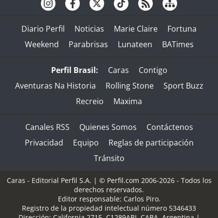
Diario Perfil
Noticias
Marie Claire
Fortuna
Weekend
Parabrisas
Lunateen
BATimes
Perfil Brasil:
Caras
Contigo
Aventuras Na Historia
Rolling Stone
Sport Buzz
Recreio
Maxima
Canales RSS
Quienes Somos
Contáctenos
Privacidad
Equipo
Reglas de participación
Tránsito
Caras - Editorial Perfil S.A.
| © Perfil.com 2006-2026 - Todos los
derechos reservados.
Editor responsable: Carlos Piro.
Registro de la propiedad intelectual número 5346433
Dirección:
California 2715
,
C1289ABI
,
CABA, Argentina
|