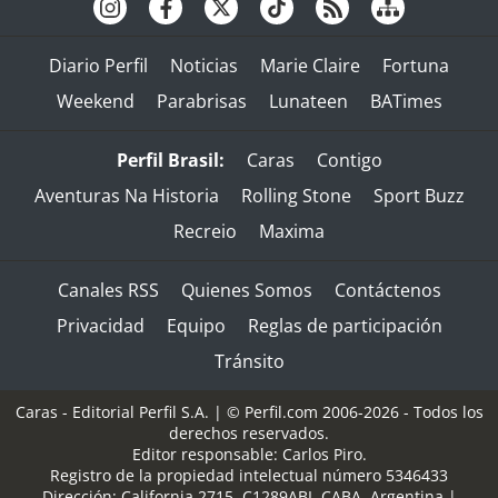
Diario Perfil
Noticias
Marie Claire
Fortuna
Weekend
Parabrisas
Lunateen
BATimes
Perfil Brasil:
Caras
Contigo
Aventuras Na Historia
Rolling Stone
Sport Buzz
Recreio
Maxima
Canales RSS
Quienes Somos
Contáctenos
Privacidad
Equipo
Reglas de participación
Tránsito
Caras - Editorial Perfil S.A.
| © Perfil.com 2006-2026 - Todos los
derechos reservados.
Editor responsable: Carlos Piro.
Registro de la propiedad intelectual número 5346433
Dirección:
California 2715
,
C1289ABI
,
CABA, Argentina
|