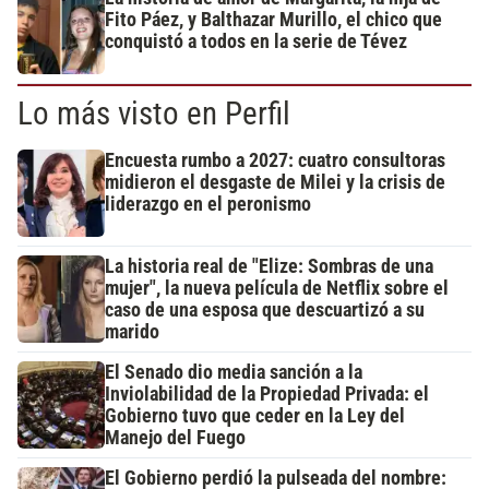
Fito Páez, y Balthazar Murillo, el chico que
conquistó a todos en la serie de Tévez
Lo más visto en Perfil
Encuesta rumbo a 2027: cuatro consultoras
midieron el desgaste de Milei y la crisis de
liderazgo en el peronismo
La historia real de "Elize: Sombras de una
mujer", la nueva película de Netflix sobre el
caso de una esposa que descuartizó a su
marido
El Senado dio media sanción a la
Inviolabilidad de la Propiedad Privada: el
Gobierno tuvo que ceder en la Ley del
Manejo del Fuego
El Gobierno perdió la pulseada del nombre: