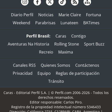
Diario Perfil
Noticias
Marie Claire
Fortuna
Weekend
Parabrisas
Lunateen
BATimes
Perfil Brasil:
Caras
Contigo
Aventuras Na Historia
Rolling Stone
Sport Buzz
Recreio
Maxima
Canales RSS
Quienes Somos
Contáctenos
Privacidad
Equipo
Reglas de participación
Tránsito
Caras - Editorial Perfil S.A.
| © Perfil.com 2006-2026 - Todos los
derechos reservados.
Editor responsable: Carlos Piro.
Registro de la propiedad intelectual número 5346433
Dirección:
California 2715
,
C1289ABI
,
CABA, Argentina
|