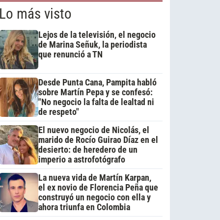
Lo más visto
Lejos de la televisión, el negocio
de Marina Señuk, la periodista
que renunció a TN
Desde Punta Cana, Pampita habló
sobre Martín Pepa y se confesó:
"No negocio la falta de lealtad ni
de respeto"
El nuevo negocio de Nicolás, el
marido de Rocío Guirao Díaz en el
desierto: de heredero de un
imperio a astrofotógrafo
La nueva vida de Martín Karpan,
el ex novio de Florencia Peña que
construyó un negocio con ella y
ahora triunfa en Colombia