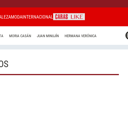
ALEZA
MODA
INTERNACIONAL
CARAS MIAMI
TA
MORIA CASÁN
JUAN MINUJÍN
HERMANA VERÓNICA
CARAS BRASIL
CARAS URUGUAY
OS