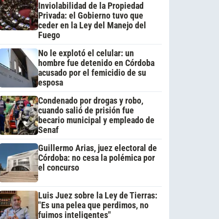
Inviolabilidad de la Propiedad
Privada: el Gobierno tuvo que
ceder en la Ley del Manejo del
Fuego
No le explotó el celular: un
hombre fue detenido en Córdoba
acusado por el femicidio de su
esposa
Condenado por drogas y robo,
cuando salió de prisión fue
becario municipal y empleado de
Senaf
Guillermo Arias, juez electoral de
Córdoba: no cesa la polémica por
el concurso
Luis Juez sobre la Ley de Tierras:
"Es una pelea que perdimos, no
fuimos inteligentes"