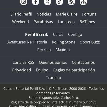
Diario Perfil
Noticias
Marie Claire
Fortuna
Weekend
Parabrisas
Lunateen
BATimes
Perfil Brasil:
Caras
Contigo
Aventuras Na Historia
Rolling Stone
Sport Buzz
Recreio
Maxima
Canales RSS
Quienes Somos
Contáctenos
Privacidad
Equipo
Reglas de participación
Tránsito
Caras - Editorial Perfil S.A.
| © Perfil.com 2006-2026 - Todos los
derechos reservados.
Editor responsable: Carlos Piro.
Registro de la propiedad intelectual número 5346433
Dirección:
California 2715
,
C1289ABI
,
CABA, Argentina
|