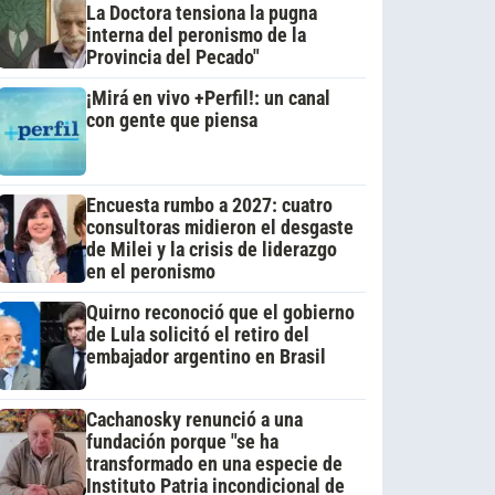
La Doctora tensiona la pugna
interna del peronismo de la
Provincia del Pecado"
¡Mirá en vivo +Perfil!: un canal
con gente que piensa
Encuesta rumbo a 2027: cuatro
consultoras midieron el desgaste
de Milei y la crisis de liderazgo
en el peronismo
Quirno reconoció que el gobierno
de Lula solicitó el retiro del
embajador argentino en Brasil
Cachanosky renunció a una
fundación porque "se ha
transformado en una especie de
Instituto Patria incondicional de