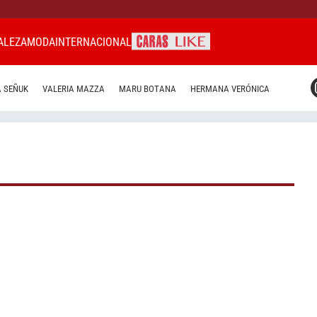
ALEZA
MODA
INTERNACIONAL
CARAS MIAMI
 SEÑUK
VALERIA MAZZA
MARU BOTANA
HERMANA VERÓNICA
CARAS BRASIL
CARAS URUGUAY