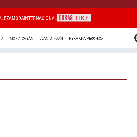
ALEZA
MODA
INTERNACIONAL
CARAS MIAMI
TA
MORIA CASÁN
JUAN MINUJÍN
HERMANA VERÓNICA
CARAS BRASIL
CARAS URUGUAY