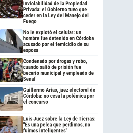
Inviolabilidad de la Propiedad
Privada: el Gobierno tuvo que
ceder en la Ley del Manejo del
Fuego
No le explotó el celular: un
hombre fue detenido en Córdoba
acusado por el femicidio de su
esposa
Condenado por drogas y robo,
cuando salió de prisión fue
becario municipal y empleado de
Senaf
Guillermo Arias, juez electoral de
Córdoba: no cesa la polémica por
el concurso
Luis Juez sobre la Ley de Tierras:
"Es una pelea que perdimos, no
fuimos inteligentes"