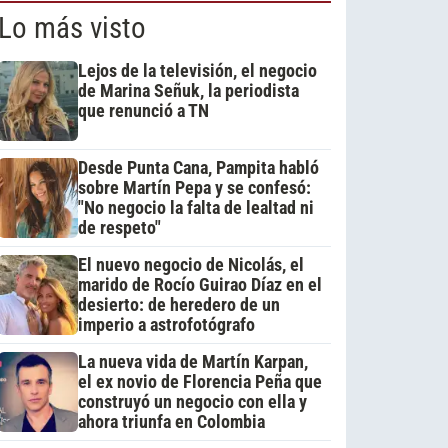
Lo más visto
Lejos de la televisión, el negocio
de Marina Señuk, la periodista
que renunció a TN
Desde Punta Cana, Pampita habló
sobre Martín Pepa y se confesó:
"No negocio la falta de lealtad ni
de respeto"
El nuevo negocio de Nicolás, el
marido de Rocío Guirao Díaz en el
desierto: de heredero de un
imperio a astrofotógrafo
La nueva vida de Martín Karpan,
el ex novio de Florencia Peña que
construyó un negocio con ella y
ahora triunfa en Colombia