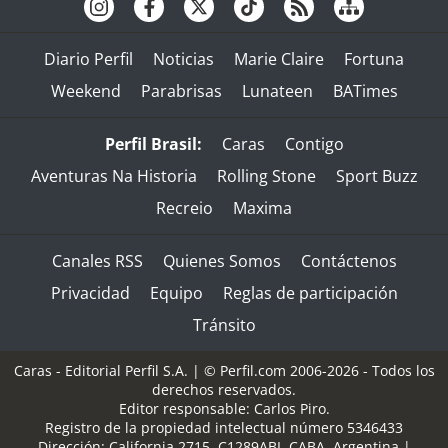
Diario Perfil
Noticias
Marie Claire
Fortuna
Weekend
Parabrisas
Lunateen
BATimes
Perfil Brasil:
Caras
Contigo
Aventuras Na Historia
Rolling Stone
Sport Buzz
Recreio
Maxima
Canales RSS
Quienes Somos
Contáctenos
Privacidad
Equipo
Reglas de participación
Tránsito
Caras - Editorial Perfil S.A.
| © Perfil.com 2006-2026 - Todos los
derechos reservados.
Editor responsable: Carlos Piro.
Registro de la propiedad intelectual número 5346433
Dirección:
California 2715
,
C1289ABI
,
CABA, Argentina
|