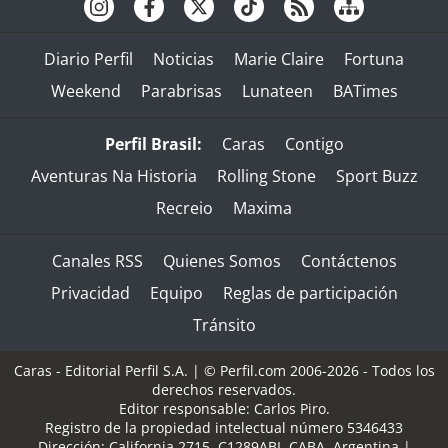
Diario Perfil
Noticias
Marie Claire
Fortuna
Weekend
Parabrisas
Lunateen
BATimes
Perfil Brasil:
Caras
Contigo
Aventuras Na Historia
Rolling Stone
Sport Buzz
Recreio
Maxima
Canales RSS
Quienes Somos
Contáctenos
Privacidad
Equipo
Reglas de participación
Tránsito
Caras - Editorial Perfil S.A.
| © Perfil.com 2006-2026 - Todos los
derechos reservados.
Editor responsable: Carlos Piro.
Registro de la propiedad intelectual número 5346433
Dirección:
California 2715
,
C1289ABI
,
CABA, Argentina
|