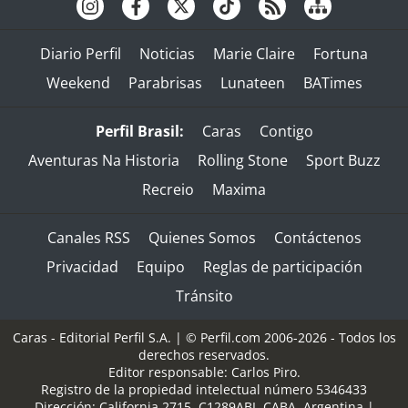
Diario Perfil
Noticias
Marie Claire
Fortuna
Weekend
Parabrisas
Lunateen
BATimes
Perfil Brasil:
Caras
Contigo
Aventuras Na Historia
Rolling Stone
Sport Buzz
Recreio
Maxima
Canales RSS
Quienes Somos
Contáctenos
Privacidad
Equipo
Reglas de participación
Tránsito
Caras - Editorial Perfil S.A.
| © Perfil.com 2006-2026 - Todos los
derechos reservados.
Editor responsable: Carlos Piro.
Registro de la propiedad intelectual número 5346433
Dirección:
California 2715
,
C1289ABI
,
CABA, Argentina
|