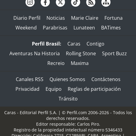
Diario Perfil
Noticias
Marie Claire
Fortuna
Weekend
Parabrisas
Lunateen
BATimes
Perfil Brasil:
Caras
Contigo
Aventuras Na Historia
Rolling Stone
Sport Buzz
Recreio
Maxima
Canales RSS
Quienes Somos
Contáctenos
Privacidad
Equipo
Reglas de participación
Tránsito
Caras - Editorial Perfil S.A.
| © Perfil.com 2006-2026 - Todos los
derechos reservados.
Editor responsable: Carlos Piro.
Registro de la propiedad intelectual número 5346433
Dirección:
California 2715
,
C1289ABI
,
CABA, Argentina
|