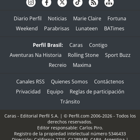
Diario Perfil
Noticias
Marie Claire
Fortuna
Weekend
Parabrisas
Lunateen
BATimes
Perfil Brasil:
Caras
Contigo
Aventuras Na Historia
Rolling Stone
Sport Buzz
Recreio
Maxima
Canales RSS
Quienes Somos
Contáctenos
Privacidad
Equipo
Reglas de participación
Tránsito
Caras - Editorial Perfil S.A.
| © Perfil.com 2006-2026 - Todos los
derechos reservados.
Editor responsable: Carlos Piro.
Registro de la propiedad intelectual número 5346433
Dirección:
California 2715
,
C1289ABI
,
CABA, Argentina
|